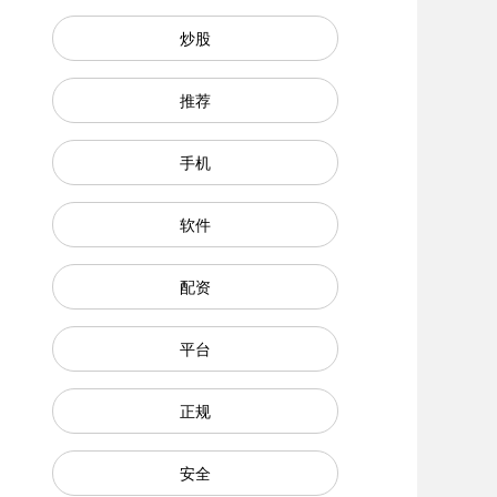
炒股
推荐
手机
软件
配资
平台
正规
安全