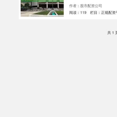
作者：股市配资公司
阅读：
119
栏目：
正规配资
共 1