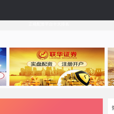
正规配资平台十大排名