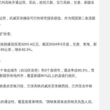
鸡至兰州高铁开通运营。至此，依托兰新、宝兰高铁，甘肃、新疆全
通运营，武威至张掖段可行性研究报告获批。作为我国第二条进疆
。
型”转变。
路建设投资3200.4亿元。截至2024年5月底，甘肃、青海、新
95公里，增长92.3%。
。
4个省会城市（自治区首府）和3个直辖市，通达率达90.3%，雪
新疆所有地州市，覆盖新疆80%以上的县级行政区。
铁惠农至银川段、兰张高铁武威东至张掖西段、兰州至合作铁
路的通达性、覆盖面显著增强。”国铁集团发改部相关负责人说。