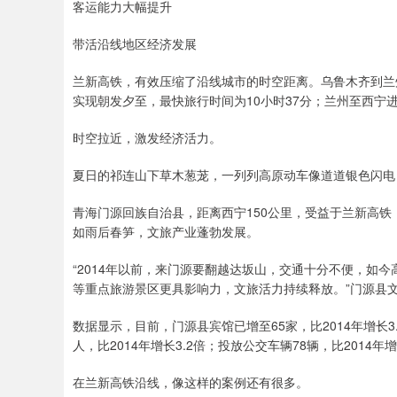
客运能力大幅提升
带活沿线地区经济发展
兰新高铁，有效压缩了沿线城市的时空距离。乌鲁木齐到兰州
实现朝发夕至，最快旅行时间为10小时37分；兰州至西宁进
时空拉近，激发经济活力。
夏日的祁连山下草木葱茏，一列列高原动车像道道银色闪电
青海门源回族自治县，距离西宁150公里，受益于兰新高
如雨后春笋，文旅产业蓬勃发展。
“2014年以前，来门源要翻越达坂山，交通十分不便，如
等重点旅游景区更具影响力，文旅活力持续释放。”门源县
数据显示，目前，门源县宾馆已增至65家，比2014年增长3.8
人，比2014年增长3.2倍；投放公交车辆78辆，比2014年增
在兰新高铁沿线，像这样的案例还有很多。