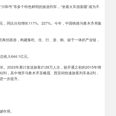
”“川和号”等多个特色鲜明的旅游列车，“坐着火车游新疆”成为不
7亿元，同比分别增长117%、227%。今年，中国铁路乌鲁木齐局集
”经典丝路游，构建集吃、住、行、游、购、娱于一体的产业链，
总收入644.1亿元。
2023年累计发送旅客2128万人次，较开通之初的2015年增
车92列，其中增开乌鲁木齐至峨眉、西安间快速旅客列车各2列，
进一步提升。
键作用。