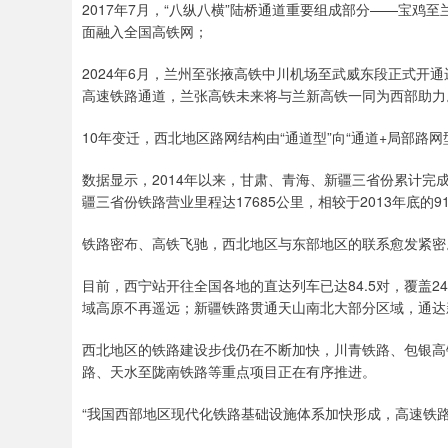
2017年7月，“八纵八横”陆桥通道重要组成部分——宝
面融入全国高铁网；
2024年6月，兰州至张掖高铁中川机场至武威东段正式开
高速铁路通道，兰张高铁未来将与兰新高铁一同为西部助力
10年变迁，西北地区路网结构由“通道型”向“通道+局部路网
数据显示，2014年以来，甘肃、青海、新疆三省份累计完成铁
疆三省份铁路营业里程达17685公里，相较于2013年底的91
铁路密布、高铁飞驰，西北地区与东部地区的联系愈发紧密
目前，西宁站开往全国各地的直达列车已达84.5对，覆盖2
域高原不再遥远；新疆铁路贯通天山南北大部分区域，通达
西北地区的铁路建设步伐仍在不断加快，川青铁路、包银高
路、天水至陇南铁路等重点项目正在有序推进。
“我国西部地区现代化铁路基础设施体系加快形成，高速铁