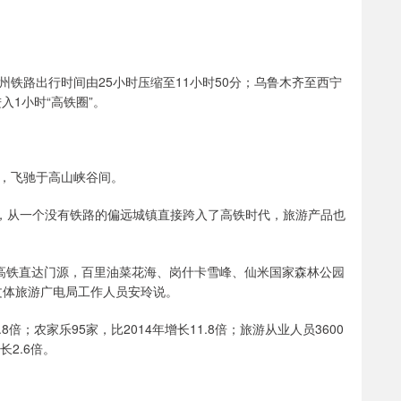
铁路出行时间由25小时压缩至11小时50分；乌鲁木齐至西宁
入1小时“高铁圈”。
，飞驰于高山峡谷间。
铁，从一个没有铁路的偏远城镇直接跨入了高铁时代，旅游产品也
今高铁直达门源，百里油菜花海、岗什卡雪峰、仙米国家森林公园
文体旅游广电局工作人员安玲说。
倍；农家乐95家，比2014年增长11.8倍；旅游从业人员3600
长2.6倍。