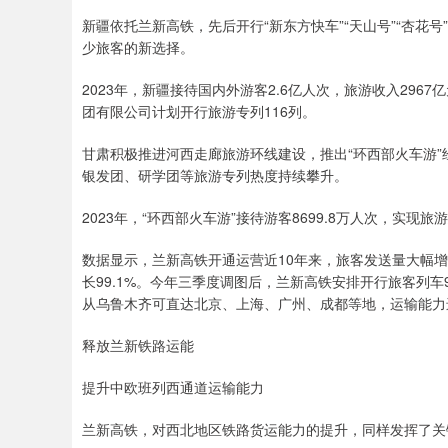
新疆依托兰新高铁，先后开行“新东方快车”“天山号”“杏花号
少旅客的新选择。
2023年，新疆接待国内外游客2.6亿人次，旅游收入296
团有限公司计划开行旅游专列116列。
甘肃积极推进河西走廊旅游环线建设，推出“环西部火车游
银发团、研学团等旅游专列热度持续攀升。
2023年，“环西部火车游”接待游客8699.8万人次，实现旅游
数据显示，兰新高铁开通运营近10年来，旅客发送量大幅增长。
长99.1%。今年三季度调图后，兰新高铁安排开行旅客列
从乌鲁木齐可直达北京、上海、广州、成都等地，运输能力
释放兰新铁路运能
提升中欧班列西通道运输能力
兰新高铁，对西北地区铁路货运能力的提升，同样发挥了关