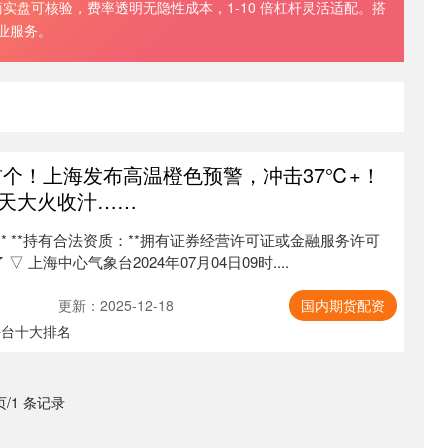
盘可核验，费率透明无隐性成本，1-10 倍杠杆灵活适配。搭
专业服务。
首个！上海发布高温橙色预警，冲击37℃+！
天大火收汁……
* **持有合法资质：**拥有证券经营许可证或金融服务许可
 上海中心气象台2024年07月04日09时....
更新：2025-12-18
国内期货配资
平台十大排名
 页/1 条记录