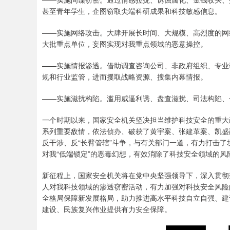
甚至青年学生，企图窃取尖端科研成果和科技敏感信息。
——实施网络攻击。大肆开展长时间、大规模、高烈度的网
大批重点单位，妄图实现对我重点领域的恶意操控。
——实施情报渗透。借助调查咨询公司、非政府组织、专业
规和行业监管，进而攫取战略资源、搜集内幕情报。
——实施滋扰构陷。滥用威逼利诱、盘查滋扰、司法构陷、
一个时期以来，国家安全机关坚决担当维护科技安全的重大
系列重要敌情，依法侦办、破获了黄宇案、张建革案、凯盛
反干涉、反“长臂管辖”斗争，与有关部门一道，有力打击
对我“低端锁定”的恶毒幻想，有效消除了科技安全领域的
新征程上，国家安全机关将在党中央坚强领导下，深入贯彻
人对我科技领域的渗透窃密活动，有力加强对科技安全风险
全格局保障新发展格局，助力推进高水平科技自立自强、建
建设、民族复兴伟业提供有力安全保障。