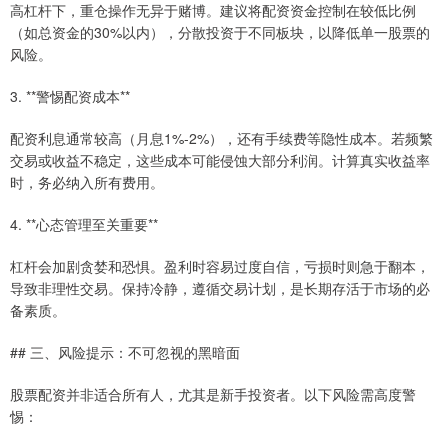
高杠杆下，重仓操作无异于赌博。建议将配资资金控制在较低比例
（如总资金的30%以内），分散投资于不同板块，以降低单一股票的
风险。
3. **警惕配资成本**
配资利息通常较高（月息1%-2%），还有手续费等隐性成本。若频繁
交易或收益不稳定，这些成本可能侵蚀大部分利润。计算真实收益率
时，务必纳入所有费用。
4. **心态管理至关重要**
杠杆会加剧贪婪和恐惧。盈利时容易过度自信，亏损时则急于翻本，
导致非理性交易。保持冷静，遵循交易计划，是长期存活于市场的必
备素质。
## 三、风险提示：不可忽视的黑暗面
股票配资并非适合所有人，尤其是新手投资者。以下风险需高度警
惕：